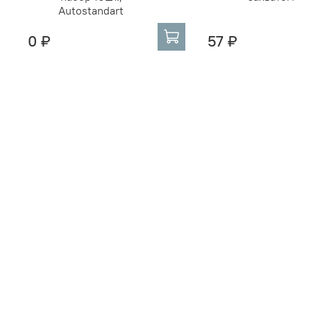
Autostandart
0 ₽
57 ₽