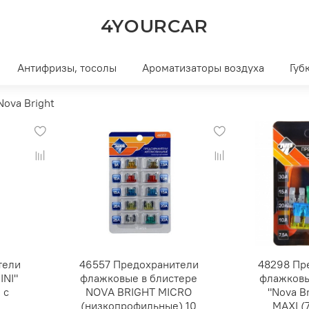
4YOURCAR
Антифризы, тосолы
Ароматизаторы воздуха
Губ
Nova Bright
тели
46557 Предохранители
48298 Пр
INI"
флажковые в блистере
флажковы
 с
NOVA BRIGHT MICRO
"Nova Br
(низкопрофильные) 10
MAXI (