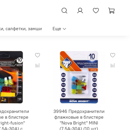
ки, салфетки, замши
Еще
едохранители
39946 Предохранители
е в блистере
флажковые в блистере
ight-fusion"
"Nova Bright" MINI
7,5А-30А) с
(7,5А-30А) (10 шт)