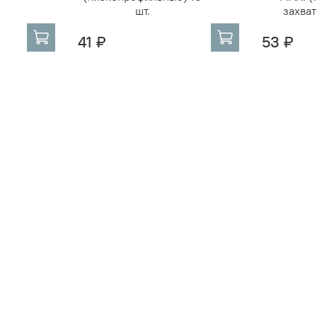
шт.
захват
41 ₽
53 ₽