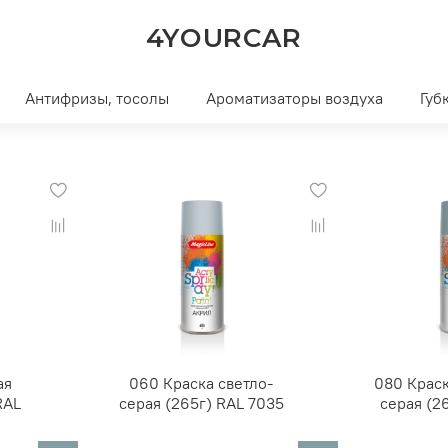
4YOURCAR
Антифризы, тосолы
Ароматизаторы воздуха
Губ
ая
060 Краска светло-
080 Крас
RAL
серая (265г) RAL 7035
серая (2