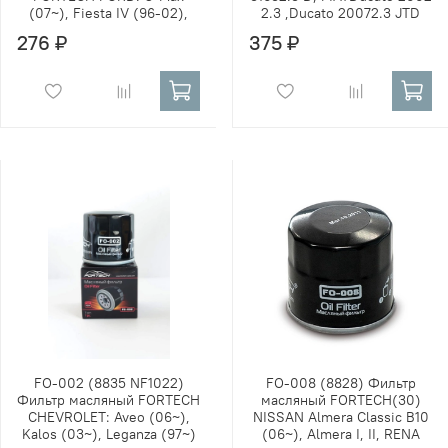
(07~), Fiesta IV (96-02),
2.3 ,Ducato 20072.3 JTD
276 ₽
375 ₽
FO-002 (8835 NF1022)
FO-008 (8828) Фильтр
Фильтр масляный FORTECH
масляный FORTECH(30)
CHEVROLET: Aveo (06~),
NISSAN Almera Classic B10
Kalos (03~), Leganza (97~)
(06~), Almera I, II, RENA