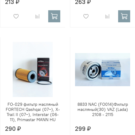
213 ₽
263 ₽
FO-029 фильтр масляный
8833 NAC (FO014)Фильтр
FORTECH Qashqai (07~), X-
масляный(30) VAZ (Lada)
Trail II (07~), Interstar (06-
2108 - 2115
11), Primastar MANN HU
290 ₽
299 ₽