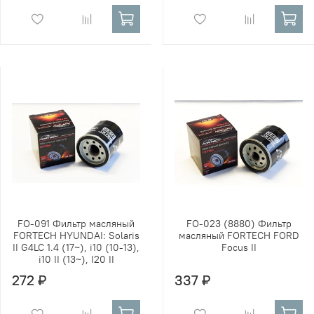
FO-091 Фильтр масляный
FO-023 (8880) Фильтр
FORTECH HYUNDAI: Solaris
масляный FORTECH FORD
II G4LC 1.4 (17~), i10 (10-13),
Focus II
i10 II (13~), I20 II
272 ₽
337 ₽