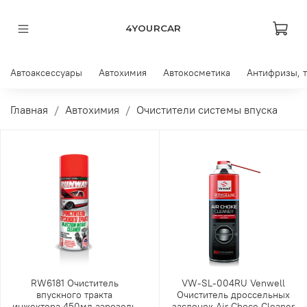
4YOURCAR
Автоаксессуары
Автохимия
Автокосметика
Антифризы, 
Главная
Автохимия
Очистители системы впуска
RW6181 Очиститель
VW-SL-004RU Venwell
впускного тракта
Очиститель дроссельных
инжектора 450мл аэрозоль
заслонок Air Choce Cleaner