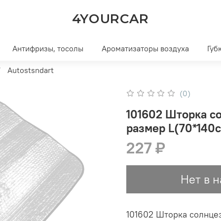
4YOURCAR
Антифризы, тосолы
Ароматизаторы воздуха
Губ
Autostsndart
(0)
101602 Шторка с
размер L(70*140
227 ₽
Нет в 
101602 Шторка солнце