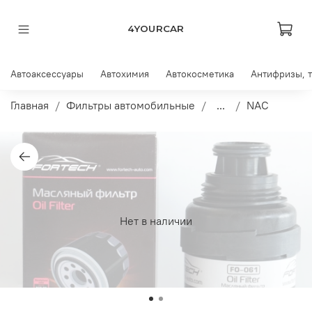
4YOURCAR
Автоаксессуары
Автохимия
Автокосметика
Антифризы, 
Главная
Фильтры автомобильные
...
NAC
Нет в наличии